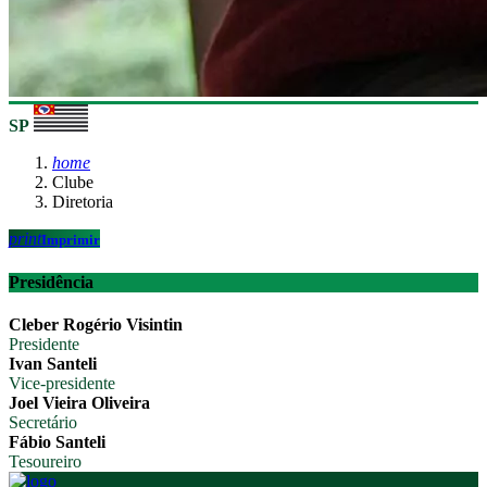
SP
home
Clube
Diretoria
print
Imprimir
Presidência
Cleber Rogério Visintin
Presidente
Ivan Santeli
Vice-presidente
Joel Vieira Oliveira
Secretário
Fábio Santeli
Tesoureiro