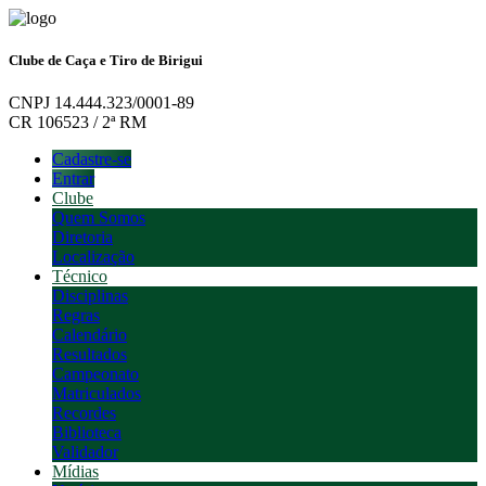
Clube de Caça e Tiro de Birigui
CNPJ 14.444.323/0001-89
CR 106523 / 2ª RM
Cadastre-se
Entrar
Clube
Quem Somos
Diretoria
Localização
Técnico
Disciplinas
Regras
Calendário
Resultados
Campeonato
Matriculados
Recordes
Biblioteca
Validador
Mídias