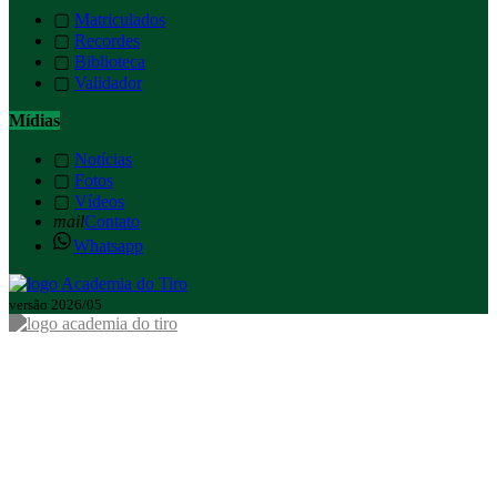
▢
Matriculados
▢
Recordes
▢
Biblioteca
▢
Validador
Mídias
▢
Notícias
▢
Fotos
▢
Vídeos
mail
Contato
Whatsapp
versão 2026/05