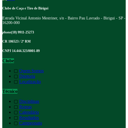
Clube de Caça e Tiro de Birigui
Estrada Vicinal Antonio Mestriner, s/n - Bairro Pau Lavrado - Birigui - SP -
16200-000
phone
(18) 9911-25273
CR 106523 / 2ª RM
CNPJ 14.444.323/0001-89
Clube
▢
Quem Somos
▢
Diretoria
▢
Localização
Técnico
▢
Disciplinas
▢
Regras
▢
Calendário
▢
Resultados
▢
Campeonato