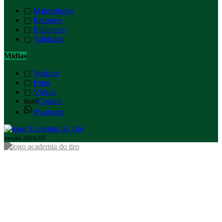
▢
Matriculados
▢
Recordes
▢
Biblioteca
▢
Validador
Mídias
▢
Notícias
▢
Fotos
▢
Vídeos
mail
Contato
Whatsapp
versão 2026/05