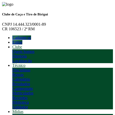
Clube de Caça e Tiro de Birigui
CNPJ 14.444.323/0001-89
CR 106523 / 2ª RM
Cadastre-se
Entrar
Clube
Quem Somos
Diretoria
Localização
Técnico
Disciplinas
Regras
Calendário
Resultados
Campeonato
Matriculados
Recordes
Biblioteca
Validador
Mídias