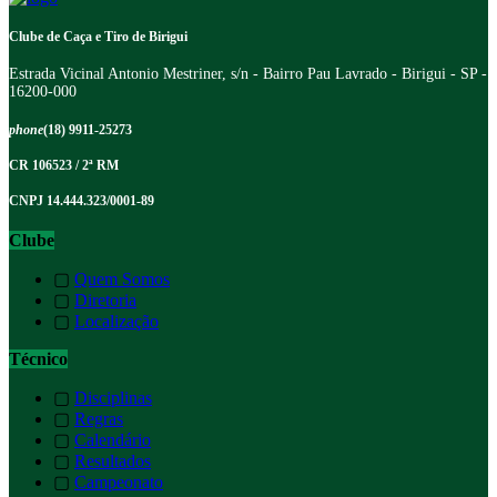
Clube de Caça e Tiro de Birigui
Estrada Vicinal Antonio Mestriner, s/n - Bairro Pau Lavrado - Birigui - SP -
16200-000
phone
(18) 9911-25273
CR 106523 / 2ª RM
CNPJ 14.444.323/0001-89
Clube
▢
Quem Somos
▢
Diretoria
▢
Localização
Técnico
▢
Disciplinas
▢
Regras
▢
Calendário
▢
Resultados
▢
Campeonato