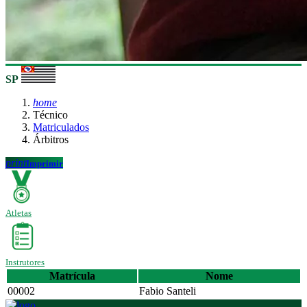
SP
home
Técnico
Matriculados
Árbitros
print
Imprimir
Atletas
Instrutores
Matrícula
Nome
00002
Fabio Santeli